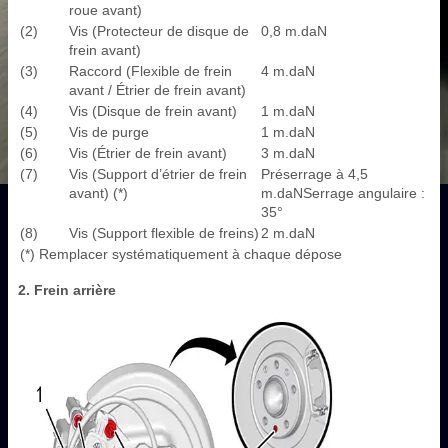
roue avant)
(2)
Vis (Protecteur de disque de
0,8 m.daN
frein avant)
(3)
Raccord (Flexible de frein
4 m.daN
avant / Étrier de frein avant)
(4)
Vis (Disque de frein avant)
1 m.daN
(5)
Vis de purge
1 m.daN
(6)
Vis (Étrier de frein avant)
3 m.daN
(7)
Vis (Support d’étrier de frein
Préserrage à 4,5
avant) (*)
m.daNSerrage angulaire :
35°
(8)
Vis (Support flexible de freins)
2 m.daN
(*) Remplacer systématiquement à chaque dépose
2. Frein arrière