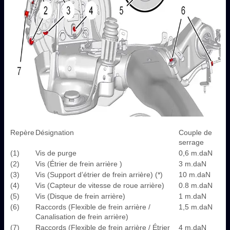
Repère
Désignation
Couple de
serrage
(1)
Vis de purge
0,6 m.daN
(2)
Vis (Étrier de frein arrière )
3 m.daN
(3)
Vis (Support d’étrier de frein arrière) (*)
10 m.daN
(4)
Vis (Capteur de vitesse de roue arrière)
0.8 m.daN
(5)
Vis (Disque de frein arrière)
1 m.daN
(6)
Raccords (Flexible de frein arrière /
1,5 m.daN
Canalisation de frein arrière)
(7)
Raccords (Flexible de frein arrière / Étrier
4 m.daN