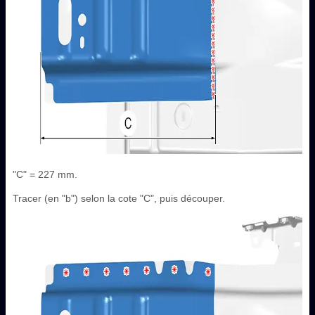
"C" = 227 mm.
Tracer (en "b") selon la cote "C", puis découper.