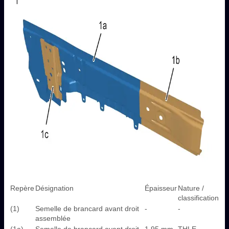
Repère
Désignation
Épaisseur
Nature /
classification
(1)
Semelle de brancard avant droit
-
-
assemblée
(1a)
Semelle de brancard avant droit
1,95 mm
THLE