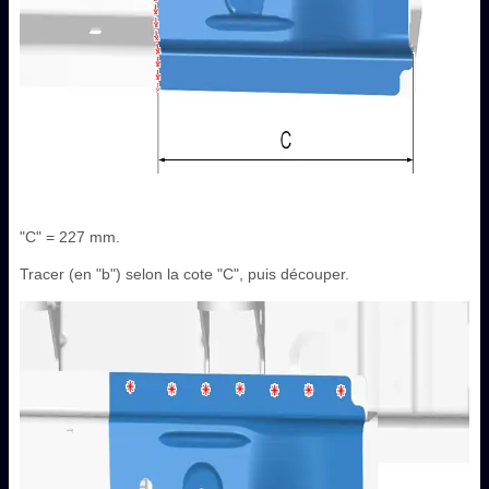
"C" = 227 mm.
Tracer (en "b") selon la cote "C", puis découper.