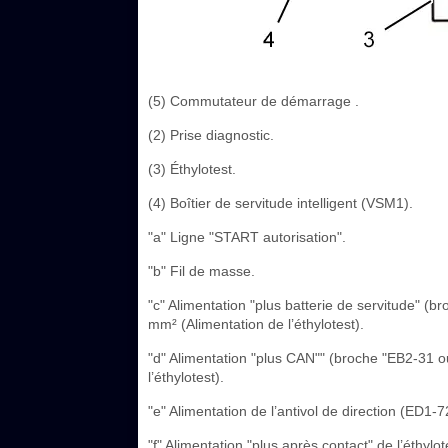
(5) Commutateur de démarrage .
(2) Prise diagnostic.
(3) Éthylotest.
(4) Boîtier de servitude intelligent (VSM1).
"a" Ligne "START autorisation".
"b" Fil de masse.
"c" Alimentation "plus batterie de servitude" (
mm² (Alimentation de l’éthylotest).
"d" Alimentation "plus CAN"" (broche "EB2-31 o
l’éthylotest).
"e" Alimentation de l’antivol de direction (ED1-7
"f" Alimentation "plus après contact" de l’éthy