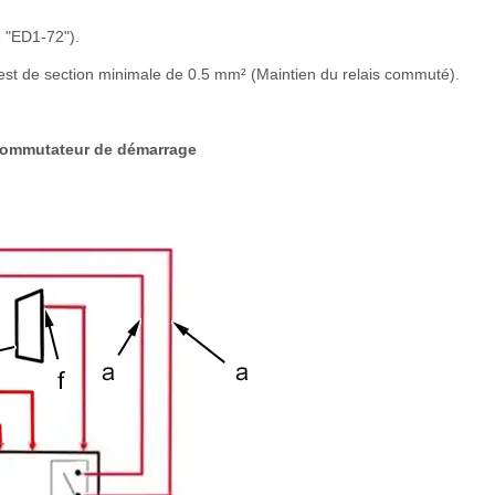
e "ED1-72").
lotest de section minimale de 0.5 mm² (Maintien du relais commuté).
 commutateur de démarrage