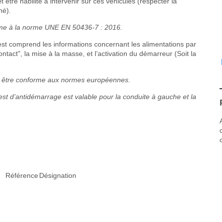
 être habilité à intervenir sur ces véhicules (respecter la
né).
orme à la norme UNE EN 50436-7 : 2016.
st comprend les informations concernant les alimentations par
ntact", la mise à la masse, et l’activation du démarreur (Soit la
 doit être conforme aux normes européennes.
est d’antidémarrage est valable pour la conduite à gauche et la
Référence
Désignation