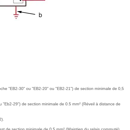
broche "EB2-30" ou "EB2-20" ou "EB2-21") de section minimale de 0,5
u "Eb2-29") de section minimale de 0.5 mm² (Réveil à distance de
2).
lotest de section minimale de 0,5 mm² (Maintien du relais commuté).