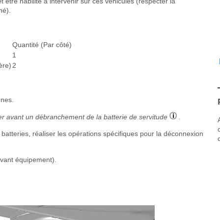
 être habilité à intervenir sur ces véhicules (respecter la
né).
Quantité (Par côté)
1
ère)
2
nnes.
uer avant un débranchement de la batterie de servitude
.
batteries, réaliser les opérations spécifiques pour la déconnexion
uivant équipement).