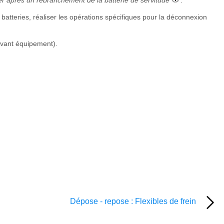
uer après un rebranchement de la batterie de servitude
.
batteries, réaliser les opérations spécifiques pour la déconnexion
uivant équipement).
e
Dépose - repose : Flexibles de frein