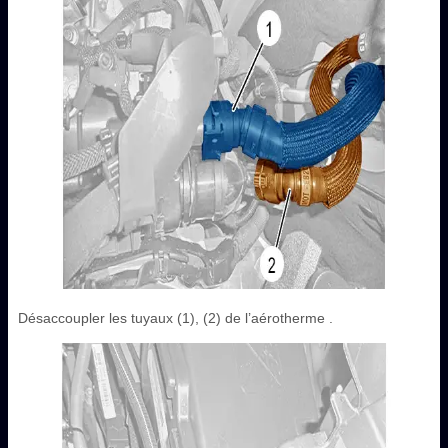
Désaccoupler les tuyaux (1), (2) de l’aérotherme .