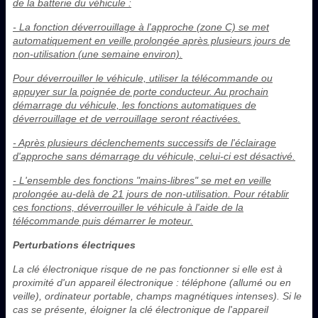
de la batterie du véhicule :
- La fonction déverrouillage à l'approche (zone C) se met
automatiquement en veille prolongée après plusieurs jours de
non-utilisation (une semaine environ).
Pour déverrouiller le véhicule, utiliser la télécommande ou
appuyer sur la poignée de porte conducteur. Au prochain
démarrage du véhicule, les fonctions automatiques de
déverrouillage et de verrouillage seront réactivées.
- Après plusieurs déclenchements successifs de l'éclairage
d'approche sans démarrage du véhicule, celui-ci est désactivé.
- L'ensemble des fonctions "mains-libres" se met en veille
prolongée au-delà de 21 jours de non-utilisation. Pour rétablir
ces fonctions, déverrouiller le véhicule à l'aide de la
télécommande puis démarrer le moteur.
Perturbations électriques
La clé électronique risque de ne pas fonctionner si elle est à
proximité d'un appareil électronique : téléphone (allumé ou en
veille), ordinateur portable, champs magnétiques intenses). Si le
cas se présente, éloigner la clé électronique de l'appareil